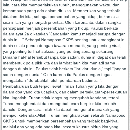
lain, cara kita memperlakukan tubuh, menggunakan waktu, dan
kemampuan yang ada dalam diri kita. Memberikan yang terbaik
didalam diri kita, sebagai persembahan yang hidup, bukan sisa-
sisa inilah yang menjadi prioritas. Oleh karena itu, dalam rangka
pencapaian menjadi persembahan yang hidup, Paulus berkata
dalam ayat 2a dikatakan “Janganlah kamu menjadi serupa dengan
dunia ini…” Sebagai Namaposo GKPS penting untuk mengingat ini,
dunia selalu penuh dengan tawaran menarik, yang penting viral,
yang penting terlihat sukses, yang penting senang sekarang.
Dimana hal-hal tersebut tanpa kita sadari, dunia ini dapat dan telah
membentuk pola pikir kita dan lambat laun kita menjadi sama
dengan dunia ini. Paulus tidak berkata “lari dari dunia,” tapi “jangan
sama dengan dunia.” Oleh karena itu Paulus dengan tegas
mengatakan “Berubahlah oleh pembaruan budimu…”.
Pembaharuan budi terjadi lewat firman Tuhan yang kita dengar,
dalam doa yang kita ucapkan, dan dalam persekutuan-persekutuan
kita. Ingatlah, Tuhan tidak langsung mengubah keadaan, tetapi
Tuhan menghendaki dan mengubah cara berpikir kita terlebih
dahulu. Dengan cara inilah kita dapat mengenal manakah yang
menjadi kehendak Allah. Tuhan mengharapkan seluruh Namaposo
GKPS untuk memberikan persembahan yang terbaik bagi-Nya,
melalui apa yang ada pada kita, secara khusus hidup kita yang