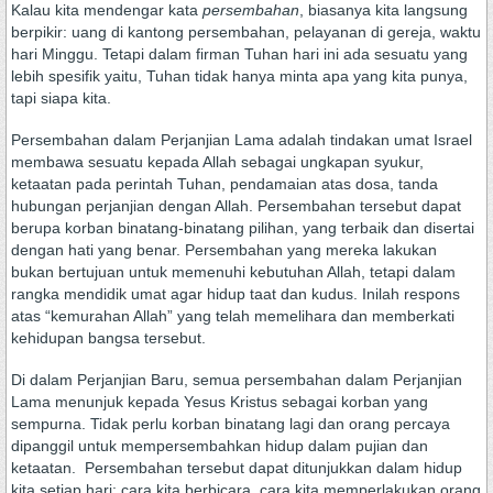
Kalau kita mendengar kata
persembahan
, biasanya kita langsung
berpikir: uang di kantong persembahan, pelayanan di gereja, waktu
hari Minggu. Tetapi dalam firman Tuhan hari ini ada sesuatu yang
lebih spesifik yaitu, Tuhan tidak hanya minta apa yang kita punya,
tapi siapa kita.
Persembahan dalam Perjanjian Lama adalah tindakan umat Israel
membawa sesuatu kepada Allah sebagai ungkapan syukur,
ketaatan pada perintah Tuhan, pendamaian atas dosa, tanda
hubungan perjanjian dengan Allah. Persembahan tersebut dapat
berupa korban binatang-binatang pilihan, yang terbaik dan disertai
dengan hati yang benar. Persembahan yang mereka lakukan
bukan bertujuan untuk memenuhi kebutuhan Allah, tetapi dalam
rangka mendidik umat agar hidup taat dan kudus. Inilah respons
atas “kemurahan Allah” yang telah memelihara dan memberkati
kehidupan bangsa tersebut.
Di dalam Perjanjian Baru, semua persembahan dalam Perjanjian
Lama menunjuk kepada Yesus Kristus sebagai korban yang
sempurna. Tidak perlu korban binatang lagi dan orang percaya
dipanggil untuk mempersembahkan hidup dalam pujian dan
ketaatan. Persembahan tersebut dapat ditunjukkan dalam hidup
kita setiap hari: cara kita berbicara, cara kita memperlakukan orang