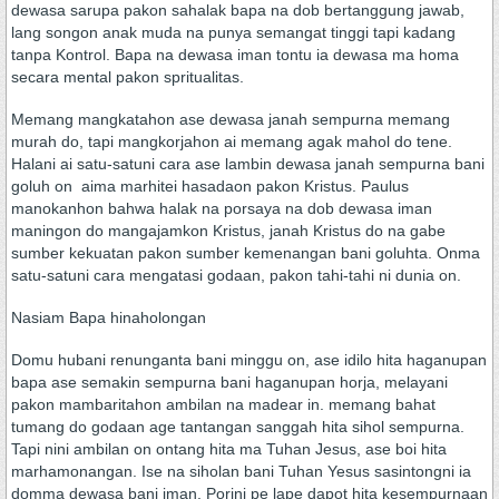
dewasa sarupa pakon sahalak bapa na dob bertanggung jawab,
lang songon anak muda na punya semangat tinggi tapi kadang
tanpa Kontrol. Bapa na dewasa iman tontu ia dewasa ma homa
secara mental pakon spritualitas.
Memang mangkatahon ase dewasa janah sempurna memang
murah do, tapi mangkorjahon ai memang agak mahol do tene.
Halani ai satu-satuni cara ase lambin dewasa janah sempurna bani
goluh on aima marhitei hasadaon pakon Kristus. Paulus
manokanhon bahwa halak na porsaya na dob dewasa iman
maningon do mangajamkon Kristus, janah Kristus do na gabe
sumber kekuatan pakon sumber kemenangan bani goluhta. Onma
satu-satuni cara mengatasi godaan, pakon tahi-tahi ni dunia on.
Nasiam Bapa hinaholongan
Domu hubani renunganta bani minggu on, ase idilo hita haganupan
bapa ase semakin sempurna bani haganupan horja, melayani
pakon mambaritahon ambilan na madear in. memang bahat
tumang do godaan age tantangan sanggah hita sihol sempurna.
Tapi nini ambilan on ontang hita ma Tuhan Jesus, ase boi hita
marhamonangan. Ise na siholan bani Tuhan Yesus sasintongni ia
domma dewasa bani iman. Porini pe lape dapot hita kesempurnaan