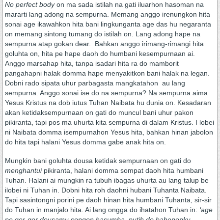
No perfect body
on ma sada istilah na gati iluarhon hasoman na
mararti lang adong na sempurna. Memang anggo irenungkon hita
sonai age ikawahkon hita bani lingkunganta age das hu negaranta
on memang sintong tumang do istilah on. Lang adong hape na
sempurna atap gokan dear. Bahkan anggo irimang-rimangi hita
goluhta on, hita pe hape daoh do humbani kesempurnaan ai.
Anggo marsahap hita, tanpa isadari hita ra do mamborit
pangahapni halak domma hape menyakitkon bani halak na legan.
Dobni rado sipata uhur parbagasta mangkatahon au lang
sempurna. Anggo sonai ise do na sempurna? Na sempurna aima
Yesus Kristus na dob iutus Tuhan Naibata hu dunia on. Kesadaran
akan ketidaksempurnaan on gati do muncul bani uhur pakon
pikiranta, tapi pos ma uhurta kita sempurna di dalam Kristus. I lobei
ni Naibata domma isempurnahon Yesus hita, bahkan hinan jabolon
do hita tapi halani Yesus domma gabe anak hita on.
Mungkin bani goluhta dousa ketidak sempurnaan on gati do
menghantui
pikiranta, halani domma sompat daoh hita humbani
Tuhan. Halani ai mungkin ra tubuh ibagas uhurta au lang talup be
ilobei ni Tuhan in. Dobni hita roh daohni hubani Tuhanta Naibata.
Tapi sasintongni porini pe daoh hinan hita humbani Tuhanta, sir-sir
do Tuhan in manjalo hita. Ai lang ongga do ihatahon Tuhan in:
‘age
pe ger-ger dousamu songon hasumba, putih do bahenonku