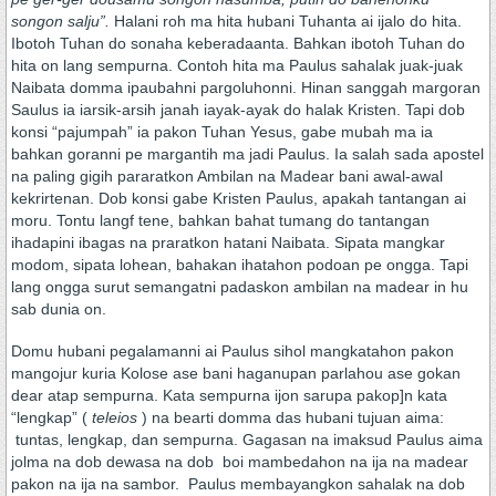
songon salju”.
Halani roh ma hita hubani Tuhanta ai ijalo do hita.
Ibotoh Tuhan do sonaha keberadaanta. Bahkan ibotoh Tuhan do
hita on lang sempurna. Contoh hita ma Paulus sahalak juak-juak
Naibata domma ipaubahni pargoluhonni. Hinan sanggah margoran
Saulus ia iarsik-arsih janah iayak-ayak do halak Kristen. Tapi dob
konsi “pajumpah” ia pakon Tuhan Yesus, gabe mubah ma ia
bahkan goranni pe margantih ma jadi Paulus. Ia salah sada apostel
na paling gigih pararatkon Ambilan na Madear bani awal-awal
kekrirtenan. Dob konsi gabe Kristen Paulus, apakah tantangan ai
moru. Tontu langf tene, bahkan bahat tumang do tantangan
ihadapini ibagas na praratkon hatani Naibata. Sipata mangkar
modom, sipata lohean, bahakan ihatahon podoan pe ongga. Tapi
lang ongga surut semangatni padaskon ambilan na madear in hu
sab dunia on.
Domu hubani pegalamanni ai Paulus sihol mangkatahon pakon
mangojur kuria Kolose ase bani haganupan parlahou ase gokan
dear atap sempurna. Kata sempurna ijon sarupa pakop]n kata
“lengkap” (
teleios
) na bearti domma das hubani tujuan aima:
tuntas, lengkap, dan sempurna. Gagasan na imaksud Paulus aima
jolma na dob dewasa na dob boi mambedahon na ija na madear
pakon na ija na sambor. Paulus membayangkon sahalak na dob